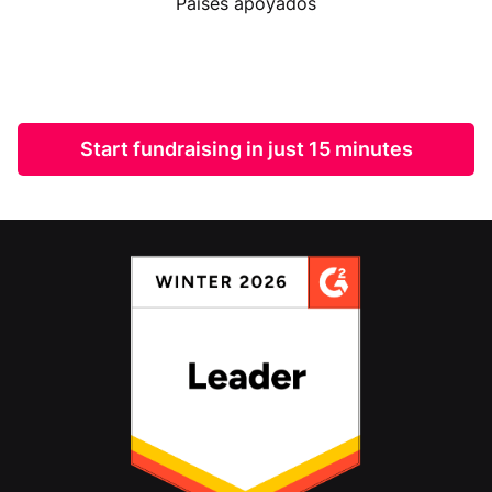
Países apoyados
Start fundraising in just 15 minutes