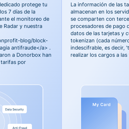
dedicado protege tu
La información de las ta
os 7 días de la
almacenan en los servi
ante el monitoreo de
se comparten con terce
e Radar y nuestra
procesadores de pago qu
datos de las tarjetas y 
nprofit-blog/block-
tokenizan (cada número
gia antifraude</a> .
indescifrable, es decir,
iaron a Donorbox han
realizar los cargos a las 
 tarifas por