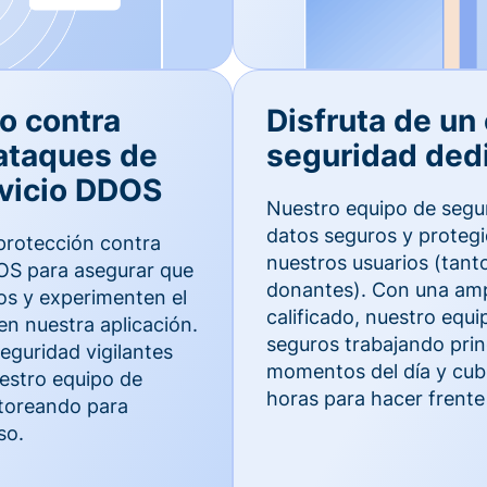
o contra
Disfruta de un
ataques de
seguridad ded
vicio DDOS
Nuestro equipo de segu
datos seguros y proteg
protección contra
nuestros usuarios (tan
S para asegurar que
donantes). Con una ampl
os y experimenten el
calificado, nuestro equ
en nuestra aplicación.
seguros trabajando prin
guridad vigilantes
momentos del día y cubr
uestro equipo de
horas para hacer frente 
toreando para
so.