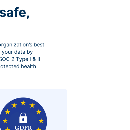
safe,
organization’s best
 your data by
SOC 2 Type I & II
rotected health