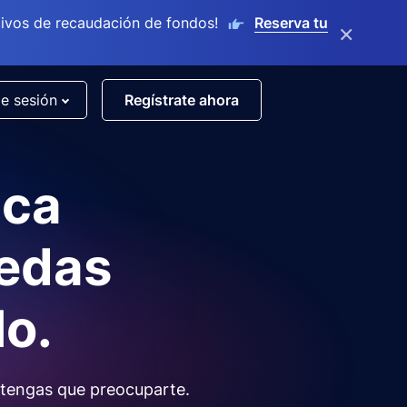
ivos de recaudación de fondos!
Reserva tu
×
de sesión
Regístrate ahora
nca
uedas
lo.
tengas que preocuparte.