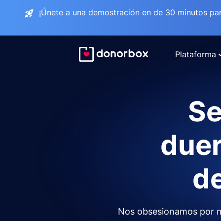
¡Únete a una demostración en de 30 minutos pa
Plataforma
Se
duer
de
Nos obsesionamos por m