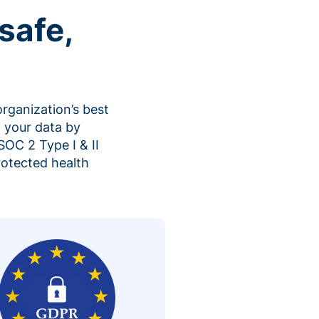
safe,
organization’s best
 your data by
SOC 2 Type I & II
rotected health