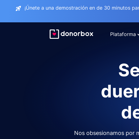
¡Únete a una demostración en de 30 minutos pa
Plataforma
Se
duer
de
Nos obsesionamos por m