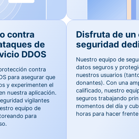
o contra
Disfruta de un
ataques de
seguridad ded
vicio DDOS
Nuestro equipo de segu
datos seguros y proteg
protección contra
nuestros usuarios (tan
S para asegurar que
donantes). Con una ampl
os y experimenten el
calificado, nuestro equ
en nuestra aplicación.
seguros trabajando prin
guridad vigilantes
momentos del día y cubr
uestro equipo de
horas para hacer frente 
toreando para
so.