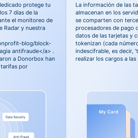
dedicado protege tu
La información de las ta
os 7 días de la
almacenan en los servi
ante el monitoreo de
se comparten con terce
e Radar y nuestra
procesadores de pago qu
datos de las tarjetas y 
nprofit-blog/block-
tokenizan (cada número
gia antifraude</a> .
indescifrable, es decir,
iaron a Donorbox han
realizar los cargos a las 
 tarifas por