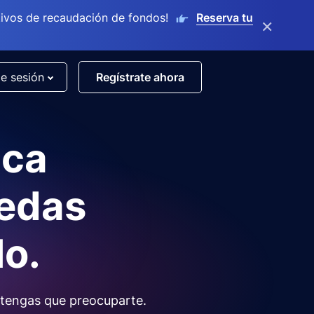
ivos de recaudación de fondos!
Reserva tu
×
de sesión
Regístrate ahora
nca
uedas
lo.
tengas que preocuparte.