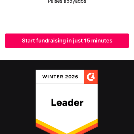
Países apoyados
Start fundraising in just 15 minutes