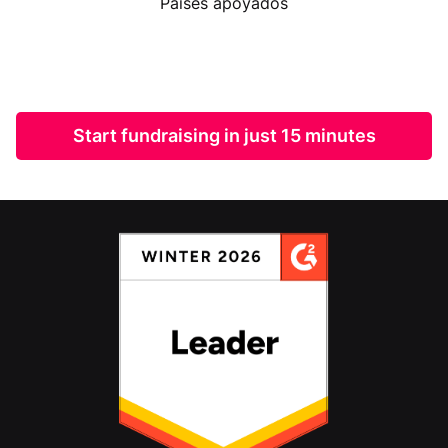
Países apoyados
Start fundraising in just 15 minutes