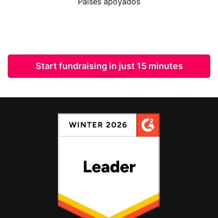
Países apoyados
Start fundraising in just 15 minutes