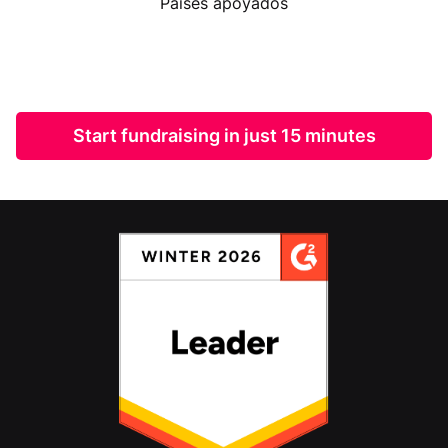
Países apoyados
Start fundraising in just 15 minutes