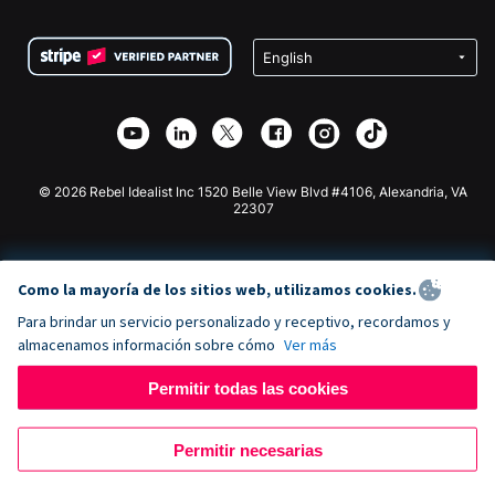
Preguntas frecuentes
Recaudación de fondos para organizaciones sin fines
Plugin de donaciones de WordPress
Condiciones
de lucro
Formulario de donaciones de Squarespace
Privacidad
Recaudación de fondos para escuelas
Plugin de donaciones de Wix
Seguridad
Recaudación de fondos para organizaciones benéficas
Aplicación de donaciones de Weebly
Asociación de afiliados
Aplicación de donaciones de Webflow
Biblioteca
Donaciones de Joomla
Documentación de la API + Zapier
© 2026 Rebel Idealist Inc 1520 Belle View Blvd #4106, Alexandria, VA
22307
Como la mayoría de los sitios web, utilizamos cookies.
Para brindar un servicio personalizado y receptivo, recordamos y
almacenamos información sobre cómo
Ver más
Permitir todas las cookies
Permitir necesarias