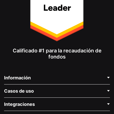
Calificado #1 para la recaudación de
fondos
Información
Contáctenos
Casos de uso
Acerca de nosotros
Blog
Recaudación de fondos para fines políticos
Integraciones
Carreras
Recaudación de fondos para fines médicos