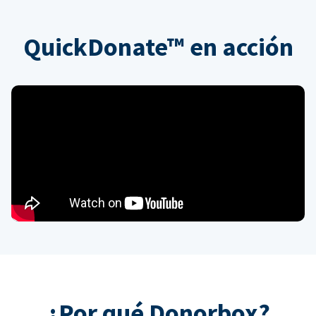
QuickDonate™ en acción
¿Por qué Donorbox?