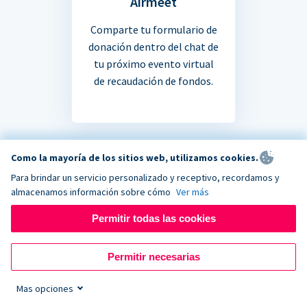
Airmeet
Comparte tu formulario de
donación dentro del chat de
tu próximo evento virtual
de recaudación de fondos.
Como la mayoría de los sitios web, utilizamos cookies.
Para brindar un servicio personalizado y receptivo, recordamos y
¿No estás seguro si tu
almacenamos información sobre cómo
Ver más
Permitir todas las cookies
aplicación favorita se
integra?
Permitir necesarias
Mas opciones