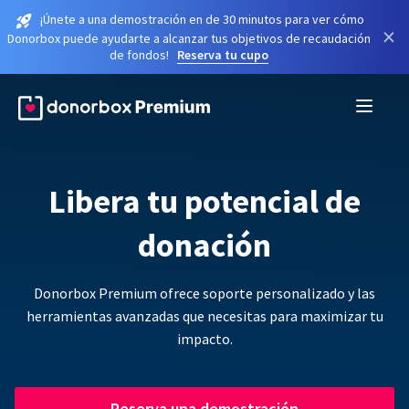
¡Únete a una demostración en de 30 minutos para ver cómo
×
Donorbox puede ayudarte a alcanzar tus objetivos de recaudación
de fondos!
Reserva tu cupo
Libera tu potencial de
donación
Donorbox Premium ofrece soporte personalizado y las
herramientas avanzadas que necesitas para maximizar tu
impacto.
Reserva una demostración