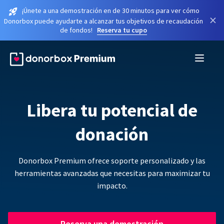
¡Únete a una demostración en de 30 minutos para ver cómo
×
Donorbox puede ayudarte a alcanzar tus objetivos de recaudación
de fondos!
Reserva tu cupo
Libera tu potencial de
donación
Donorbox Premium ofrece soporte personalizado y las
herramientas avanzadas que necesitas para maximizar tu
impacto.
Reserva una demostración