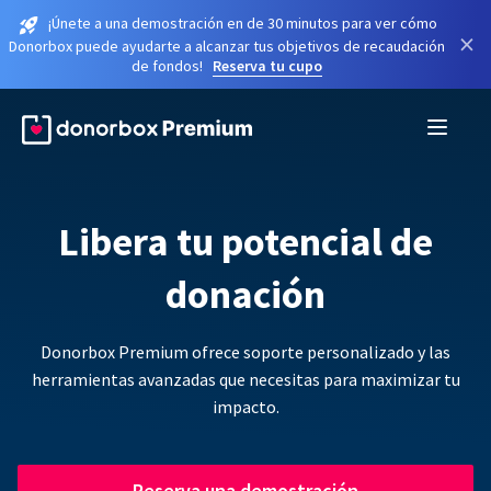
¡Únete a una demostración en de 30 minutos para ver cómo
×
Donorbox puede ayudarte a alcanzar tus objetivos de recaudación
de fondos!
Reserva tu cupo
Libera tu potencial de
donación
Donorbox Premium ofrece soporte personalizado y las
herramientas avanzadas que necesitas para maximizar tu
impacto.
Reserva una demostración