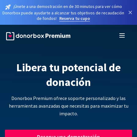
¡Únete a una demostración en de 30 minutos para ver cómo
×
Donorbox puede ayudarte a alcanzar tus objetivos de recaudación
de fondos!
Reserva tu cupo
Libera tu potencial de
donación
Donorbox Premium ofrece soporte personalizado y las
herramientas avanzadas que necesitas para maximizar tu
impacto.
Reserva una demostración