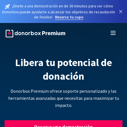
¡Únete a una demostración en de 30 minutos para ver cómo
×
Donorbox puede ayudarte a alcanzar tus objetivos de recaudación
de fondos!
Reserva tu cupo
Libera tu potencial de
donación
Donorbox Premium ofrece soporte personalizado y las
herramientas avanzadas que necesitas para maximizar tu
impacto.
Reserva una demostración