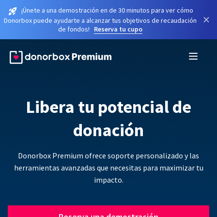
¡Únete a una demostración en de 30 minutos para ver cómo
×
Donorbox puede ayudarte a alcanzar tus objetivos de recaudación
de fondos!
Reserva tu cupo
Libera tu potencial de
donación
Donorbox Premium ofrece soporte personalizado y las
herramientas avanzadas que necesitas para maximizar tu
impacto.
Reserva una demostración