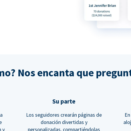
o? Nos encanta que pregunt
Su parte
 a
Los seguidores crearán páginas de
En
e
donación divertidas y
alo
n y
personalizadas, compartiéndolas