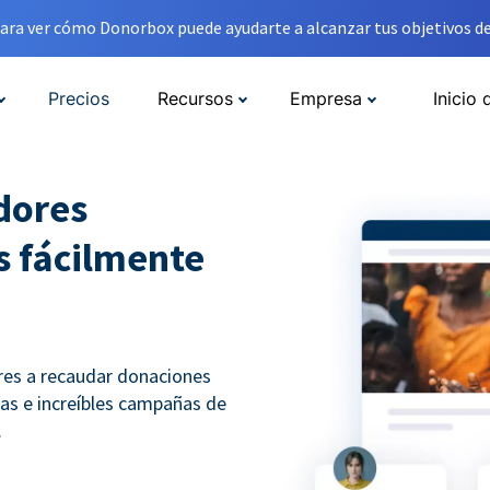
ara ver cómo Donorbox puede ayudarte a alcanzar tus objetivos de
Precios
Recursos
Empresa
Inicio 
dores
s fácilmente
res a recaudar donaciones
pias e increíbles campañas de
.