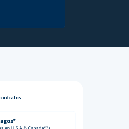
contratos
Pagos*
das en U.S.A & Canada**)