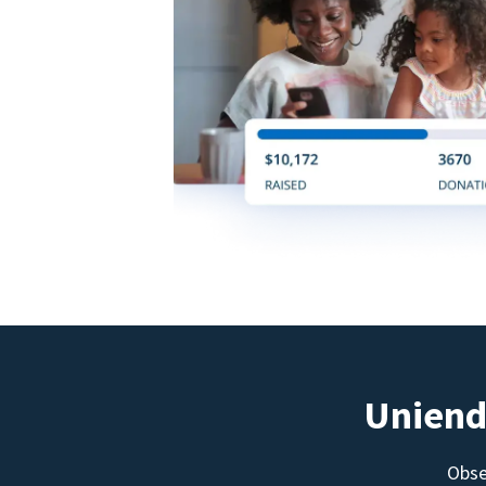
Uniend
Obse