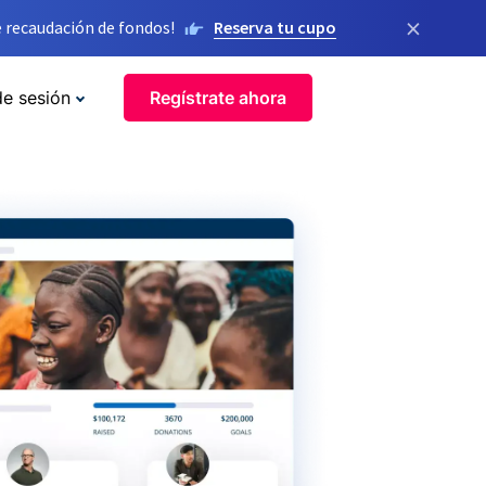
×
 recaudación de fondos!
Reserva tu cupo
de sesión
Regístrate ahora