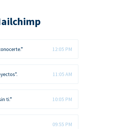
Mailchimp
conocerte.”
12:05 PM
oyectos".
11:05 AM
n ti.”
10:05 PM
09:55 PM