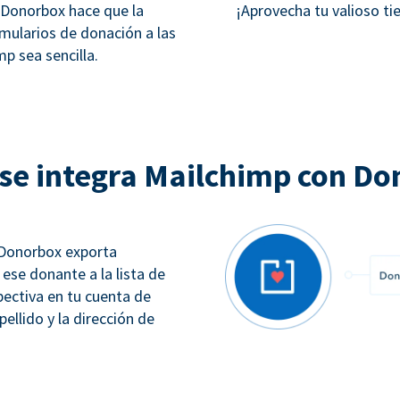
y Donorbox hace que la
¡Aprovecha tu valioso t
rmularios de donación a las
p sea sencilla.
se integra Mailchimp con Do
 Donorbox exporta
se donante a la lista de
ectiva en tu cuenta de
llido y la dirección de