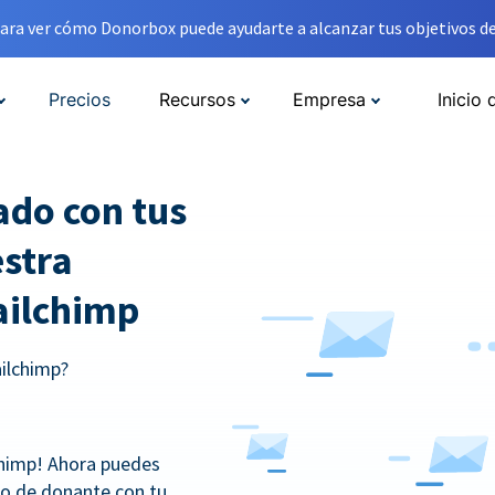
ara ver cómo Donorbox puede ayudarte a alcanzar tus objetivos de
Precios
Recursos
Empresa
Inicio 
do con tus
stra
ailchimp
ailchimp?
chimp! Ahora puedes
io de donante con tu