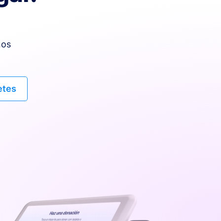
nos
etes