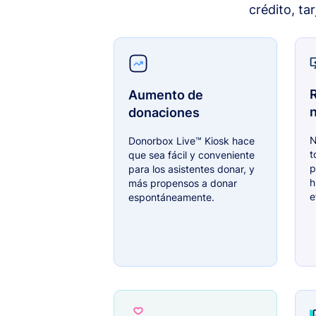
crédito, ta
Aumento de
donaciones
N
Donorbox Live™ Kiosk hace
t
que sea fácil y conveniente
p
para los asistentes donar, y
h
más propensos a donar
e
espontáneamente.