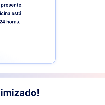
 presente.
icina está
 24 horas.
timizado!