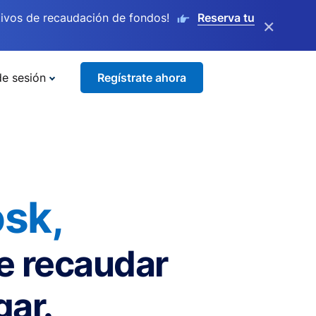
ivos de recaudación de fondos!
Reserva tu
×
de sesión
Regístrate ahora
sk,
de recaudar
gar.