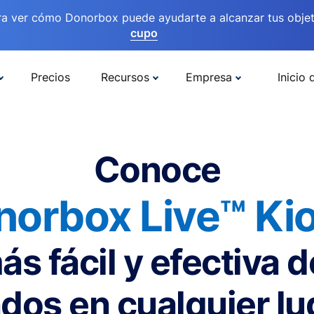
ra ver cómo Donorbox puede ayudarte a alcanzar tus objet
cupo
Precios
Recursos
Empresa
Inicio 
Conoce
norbox Live™ Kio
ás fácil y efectiva 
dos en cualquier lu