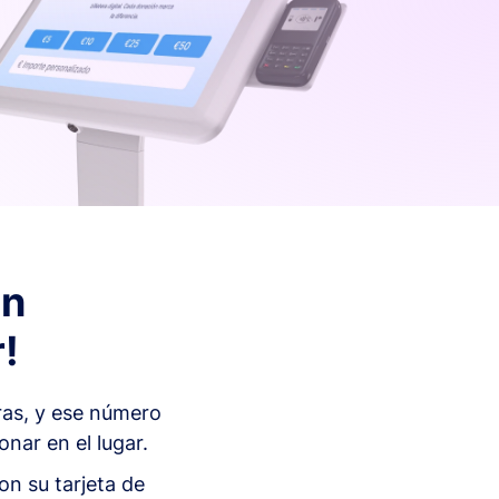
En
!
ras, y ese número
nar en el lugar.
on su tarjeta de