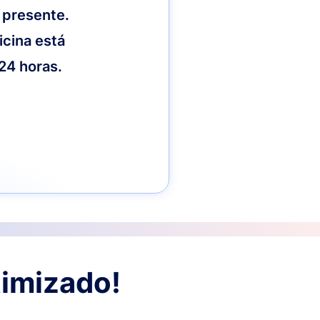
 presente.
icina está
 24 horas.
timizado!