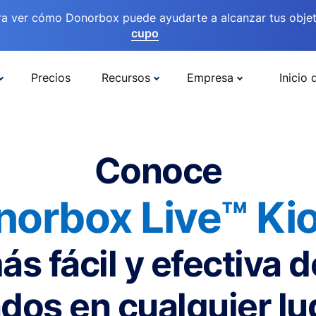
ra ver cómo Donorbox puede ayudarte a alcanzar tus objet
cupo
Precios
Recursos
Empresa
Inicio 
Conoce
norbox Live™ Kio
ás fácil y efectiva 
dos en cualquier lu