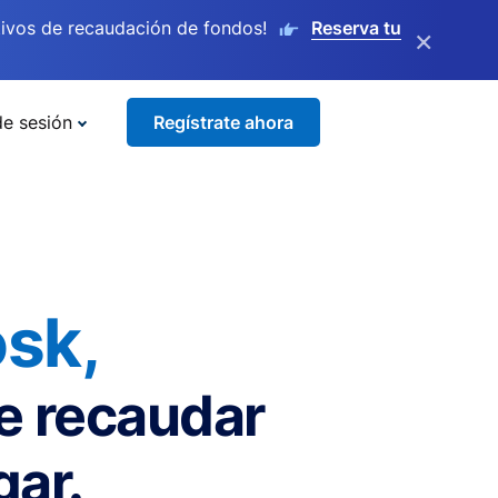
ivos de recaudación de fondos!
Reserva tu
×
de sesión
Regístrate ahora
sk,
de recaudar
gar.