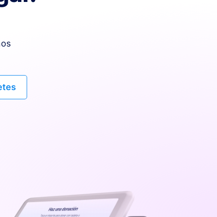
nos
etes