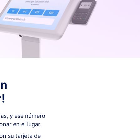
En
!
ras, y ese número
nar en el lugar.
on su tarjeta de