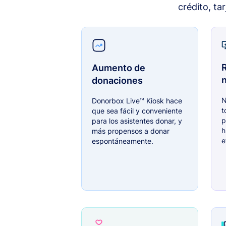
crédito, ta
Aumento de
donaciones
N
Donorbox Live™ Kiosk hace
t
que sea fácil y conveniente
p
para los asistentes donar, y
h
más propensos a donar
e
espontáneamente.