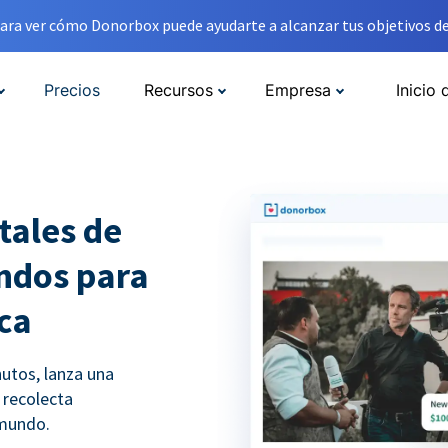
ara ver cómo Donorbox puede ayudarte a alcanzar tus objetivos de
Precios
Recursos
Empresa
Inicio 
tales de
ndos para
ica
utos, lanza una
recolecta
 mundo.