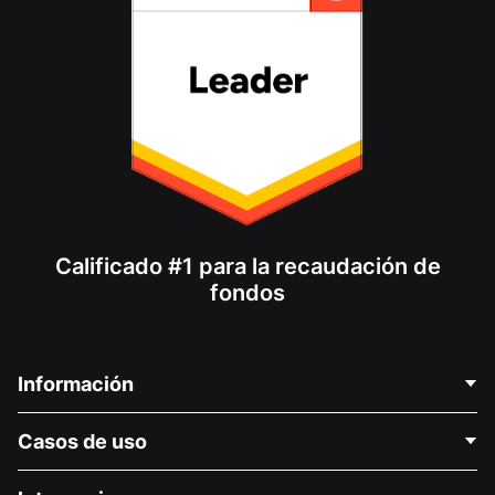
Calificado #1 para la recaudación de
fondos
Información
Contáctenos
Casos de uso
Acerca de nosotros
Blog
Recaudación de fondos para fines políticos