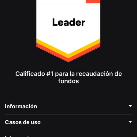
Calificado #1 para la recaudación de
fondos
Información
Contáctenos
Casos de uso
Acerca de nosotros
Blog
Recaudación de fondos para fines políticos