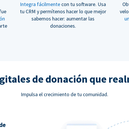
Integra fácilmente
con tu software. Usa
Ob
fue
tu CRM y permítenos hacer lo que mejor
velo
ión
sabemos hacer: aumentar las
u
arte
donaciones.
gitales de donación que rea
Impulsa el crecimiento de tu comunidad.
 de