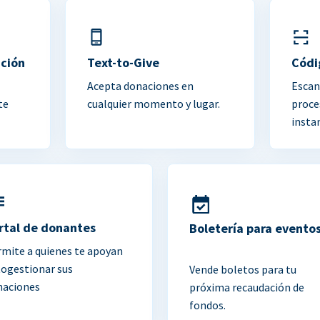
ación
Text-to-Give
Códi
Acepta donaciones en
Escan
te
cualquier momento y lugar.
proce
insta
rtal de donantes
Boletería para evento
mite a quienes te apoyan
togestionar sus
Vende boletos para tu
naciones
próxima recaudación de
fondos.