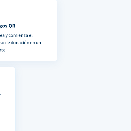
gos QR
ea y comienza el
so de donación en un
nte.
s