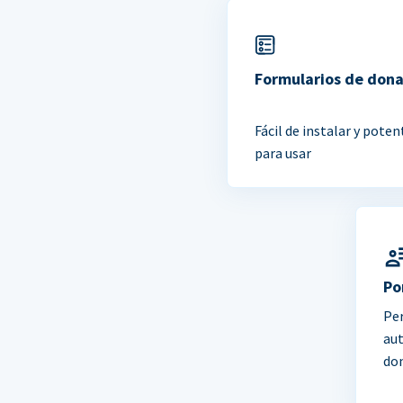
Formularios de don
Fácil de instalar y poten
para usar
Po
Per
au
do