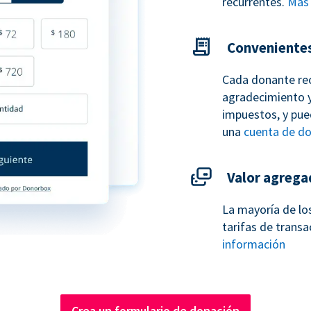
recurrentes.
Más 
Conveniente
Cada donante re
agradecimiento y
impuestos, y pue
una
cuenta de d
Valor agrega
La mayoría de lo
tarifas de transa
información
Crea un formulario de donación