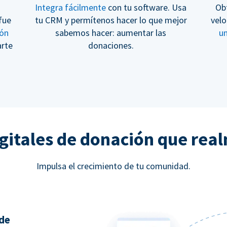
Integra fácilmente
con tu software. Usa
Ob
fue
tu CRM y permítenos hacer lo que mejor
velo
ión
sabemos hacer: aumentar las
u
arte
donaciones.
gitales de donación que rea
Impulsa el crecimiento de tu comunidad.
 de