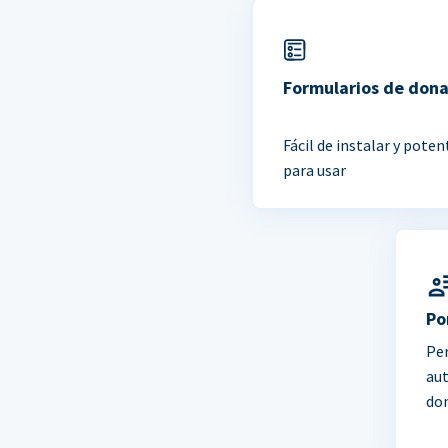
Formularios de don
Fácil de instalar y poten
para usar
Po
Per
au
do