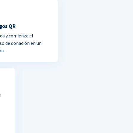
gos QR
ea y comienza el
so de donación en un
nte.
s