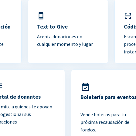
ación
Text-to-Give
Códi
Acepta donaciones en
Escan
te
cualquier momento y lugar.
proce
insta
rtal de donantes
Boletería para evento
mite a quienes te apoyan
togestionar sus
Vende boletos para tu
naciones
próxima recaudación de
fondos.