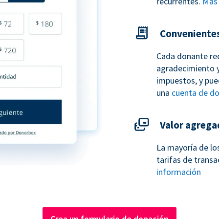
recurrentes.
Más 
Conveniente
Cada donante re
agradecimiento y
impuestos, y pue
una
cuenta de d
Valor agrega
La mayoría de lo
tarifas de transa
información
Crea un formulario de donación