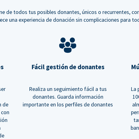
ne de todos tus posibles donantes, únicos o recurrentes, co
ece una experiencia de donación sin complicaciones para to
es
Fácil gestión de donantes
Mú
ser
Realiza un seguimiento fácil a tus
La 
donantes. Guarda información
10
n de
importante en los perfiles de donantes
al
 con
per
ción
ta
a
ban
de