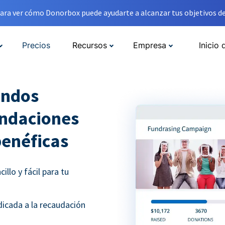
ara ver cómo Donorbox puede ayudarte a alcanzar tus objetivos de
Precios
Recursos
Empresa
Inicio 
ondos
undaciones
benéficas
llo y fácil para tu
icada a la recaudación