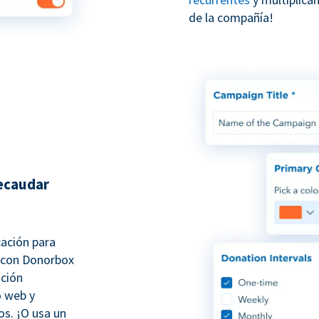
de la compañía!
recaudar
cación para
 con Donorbox
ación
o web y
s. ¡O usa un