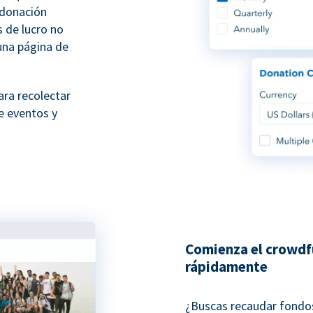
 donación
s de lucro no
una página de
ara recolectar
e eventos y
Comienza el crowdf
rápidamente
¿Buscas recaudar fondos