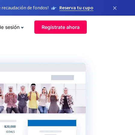
×
 recaudación de fondos!
Reserva tu cupo
de sesión
Regístrate ahora