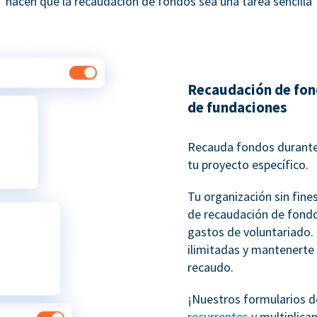
hacen que la recaudación de fondos sea una tarea sencilla
Recaudación de fon
de fundaciones
Recauda fondos durante
tu proyecto específico.
Tu organización sin fine
de recaudación de fondo
gastos de voluntariado
ilimitadas y mantenerte
recaudo.
¡Nuestros formularios d
recurrentes
y multiplica