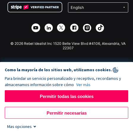
Privacidad
Recaudación de fondos para escuelas
Plugin de donaciones de Wix
Seguridad
Recaudación de fondos para organizaciones benéficas
Aplicación de donaciones de Weebly
Asociación de afiliados
Aplicación de donaciones de Webflow
Biblioteca
Donaciones de Joomla
Documentación de la API + Zapier
© 2026 Rebel Idealist Inc 1520 Belle View Blvd #4106, Alexandria, VA
22307
Como la mayoría de los sitios web, utilizamos cookies.
Para brindar un servicio personalizado y receptivo, recordamos y
almacenamos información sobre cómo
Ver más
Permitir todas las cookies
Permitir necesarias
Mas opciones