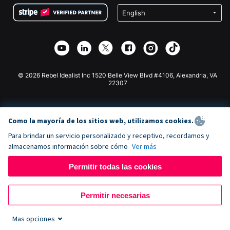
Privacidad
Recaudación de fondos para escuelas
Plugin de donaciones de Wix
Seguridad
Recaudación de fondos para organizaciones benéficas
Aplicación de donaciones de Weebly
Asociación de afiliados
Aplicación de donaciones de Webflow
Biblioteca
Donaciones de Joomla
Documentación de la API + Zapier
© 2026 Rebel Idealist Inc 1520 Belle View Blvd #4106, Alexandria, VA
22307
Como la mayoría de los sitios web, utilizamos cookies.
Para brindar un servicio personalizado y receptivo, recordamos y
almacenamos información sobre cómo
Ver más
Permitir todas las cookies
Permitir necesarias
Mas opciones