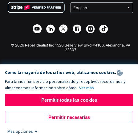
Privacidad
Recaudación de fondos para escuelas
Plugin de donaciones de Wix
Seguridad
Recaudación de fondos para organizaciones benéficas
Aplicación de donaciones de Weebly
Asociación de afiliados
Aplicación de donaciones de Webflow
Biblioteca
Donaciones de Joomla
Documentación de la API + Zapier
© 2026 Rebel Idealist Inc 1520 Belle View Blvd #4106, Alexandria, VA
22307
Como la mayoría de los sitios web, utilizamos cookies.
Para brindar un servicio personalizado y receptivo, recordamos y
almacenamos información sobre cómo
Ver más
Permitir todas las cookies
Permitir necesarias
Mas opciones