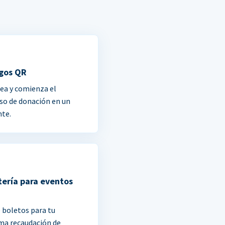
gos QR
ea y comienza el
so de donación en un
nte.
tería para eventos
 boletos para tu
ma recaudación de