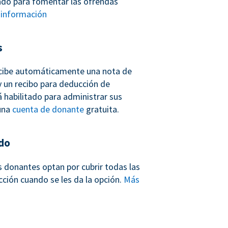
ñado para fomentar las ofrendas
información
s
cibe automáticamente una nota de
 un recibo para deducción de
 habilitado para administrar sus
una
cuenta de donante
gratuita.
do
s donantes optan por cubrir todas las
cción cuando se les da la opción.
Más