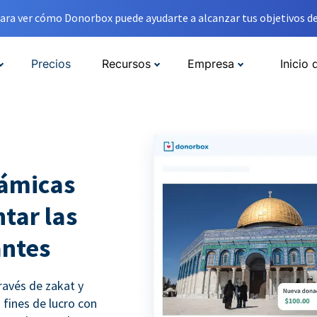
ara ver cómo Donorbox puede ayudarte a alcanzar tus objetivos de
Precios
Recursos
Empresa
Inicio 
lámicas
tar las
antes
ravés de zakat y
 fines de lucro con