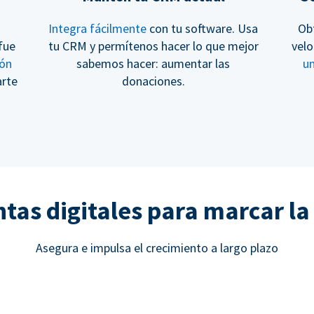
Integra fácilmente
con tu software. Usa
Ob
fue
tu CRM y permítenos hacer lo que mejor
velo
ión
sabemos hacer: aumentar las
u
arte
donaciones.
as digitales para marcar la
Asegura e impulsa el crecimiento a largo plazo