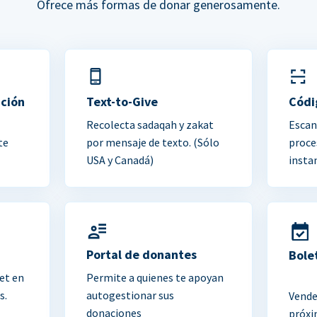
Ofrece más formas de donar generosamente.
ación
Text-to-Give
Códi
Recolecta sadaqah y zakat
Escan
te
por mensaje de texto. (Sólo
proce
USA y Canadá)
insta
Portal de donantes
Bole
et en
Permite a quienes te apoyan
s.
autogestionar sus
Vende
donaciones
próxi