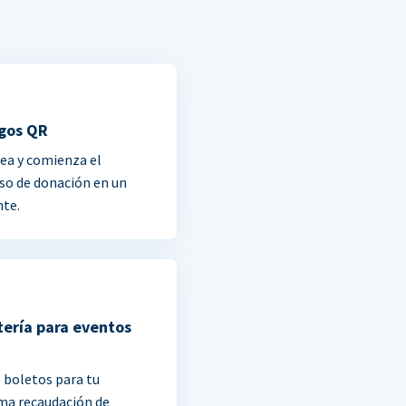
gos QR
ea y comienza el
so de donación en un
nte.
tería para eventos
 boletos para tu
ma recaudación de