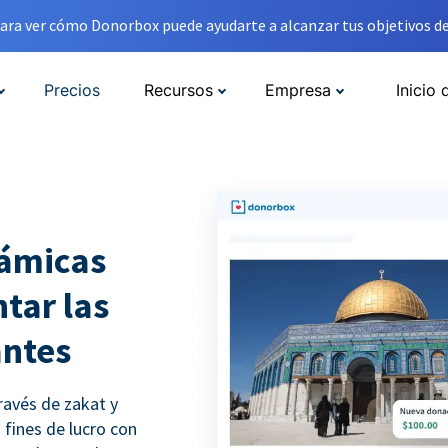
ara ver cómo Donorbox puede ayudarte a alcanzar tus objetivos de
Precios
Recursos
Empresa
Inicio 
lámicas
tar las
antes
ravés de zakat y
 fines de lucro con