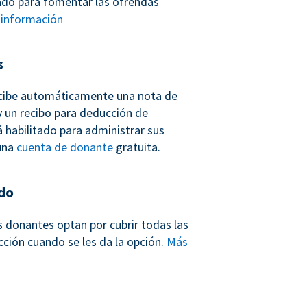
ñado para fomentar las ofrendas
información
s
cibe automáticamente una nota de
 un recibo para deducción de
 habilitado para administrar sus
una
cuenta de donante
gratuita.
do
s donantes optan por cubrir todas las
cción cuando se les da la opción.
Más