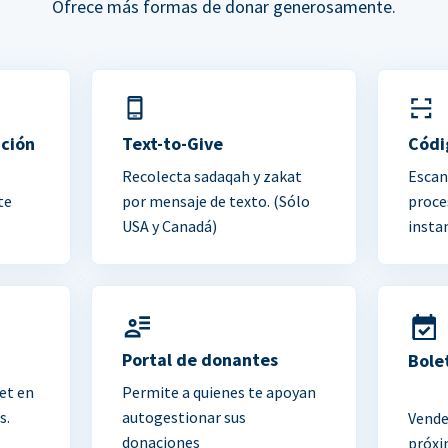
Ofrece más formas de donar generosamente.
ación
Text-to-Give
Códi
Recolecta sadaqah y zakat
Escan
te
por mensaje de texto. (Sólo
proce
USA y Canadá)
insta
Portal de donantes
Bole
et en
Permite a quienes te apoyan
s.
autogestionar sus
Vende
donaciones
próxi