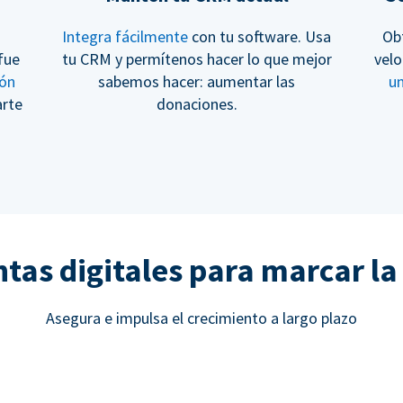
Integra fácilmente
con tu software. Usa
Ob
fue
tu CRM y permítenos hacer lo que mejor
velo
ión
sabemos hacer: aumentar las
u
arte
donaciones.
as digitales para marcar la
Asegura e impulsa el crecimiento a largo plazo