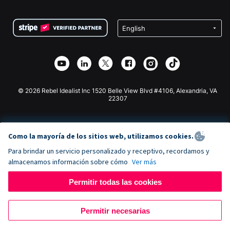
Preguntas frecuentes
Recaudación de fondos para organizaciones sin fines
Plugin de donaciones de WordPress
Condiciones
de lucro
Formulario de donaciones de Squarespace
Privacidad
Recaudación de fondos para escuelas
Plugin de donaciones de Wix
Seguridad
Recaudación de fondos para organizaciones benéficas
Aplicación de donaciones de Weebly
Asociación de afiliados
Aplicación de donaciones de Webflow
Biblioteca
Donaciones de Joomla
Documentación de la API + Zapier
© 2026 Rebel Idealist Inc 1520 Belle View Blvd #4106, Alexandria, VA
22307
Como la mayoría de los sitios web, utilizamos cookies.
Para brindar un servicio personalizado y receptivo, recordamos y
almacenamos información sobre cómo
Ver más
Permitir todas las cookies
Permitir necesarias