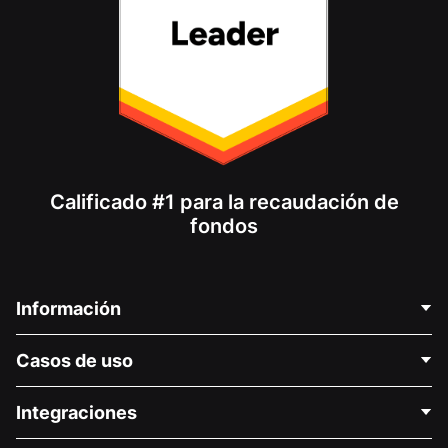
Calificado #1 para la recaudación de
fondos
Información
Contáctenos
Casos de uso
Acerca de nosotros
Blog
Recaudación de fondos para fines políticos
Integraciones
Carreras
Recaudación de fondos para fines médicos