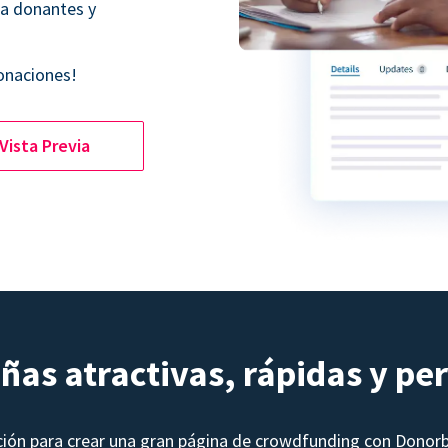
 a donantes y
onaciones!
Vista Previa
as atractivas, rápidas y pe
ción para crear una gran página de crowdfunding con Donor