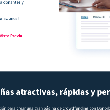
 a donantes y
onaciones!
Vista Previa
as atractivas, rápidas y pe
ción para crear una gran página de crowdfunding con Donor