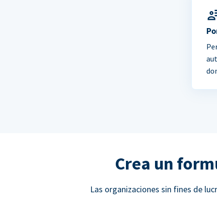
Po
Per
au
do
Crea un form
Las organizaciones sin fines de l