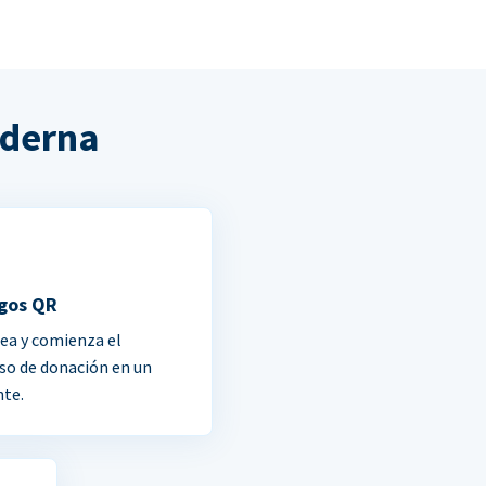
oderna
gos QR
ea y comienza el
so de donación en un
nte.