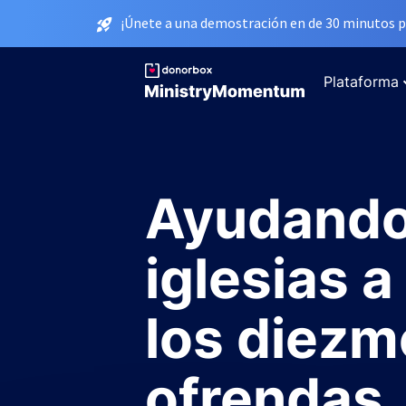
¡Únete a una demostración en de 30 minutos p
Plataforma
Ayudando 
iglesias 
los diezm
ofrendas