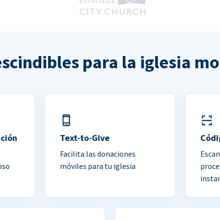
scindibles para la iglesia m
ación
Text-to-Give
Códi
Facilita las donaciones
Escan
oso
móviles para tu iglesia
proce
insta