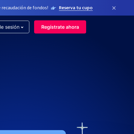
×
 recaudación de fondos!
Reserva tu cupo
de sesión
Regístrate ahora