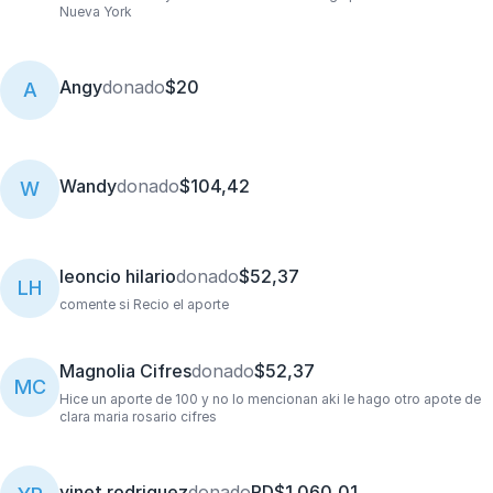
Nueva York
Angy
donado
$20
A
Wandy
donado
$104,42
W
leoncio hilario
donado
$52,37
LH
comente si Recio el aporte
Magnolia Cifres
donado
$52,37
MC
Hice un aporte de 100 y no lo mencionan aki le hago otro apote de
clara maria rosario cifres
yinet rodriguez
donado
RD$1.060,01