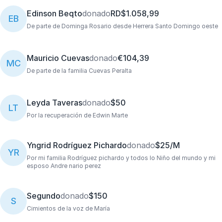
Edinson Beqto
donado
RD$1.058,99
EB
De parte de Dominga Rosario desde Herrera Santo Domingo oeste
Mauricio Cuevas
donado
€104,39
MC
De parte de la familia Cuevas Peralta
Leyda Taveras
donado
$50
LT
Por la recuperación de Edwin Marte
Yngrid Rodríguez Pichardo
donado
$25/M
YR
Por mi familia Rodríguez pichardo y todos lo Niño del mundo y mi
esposo Andre nario perez
Segundo
donado
$150
S
Cimientos de la voz de María