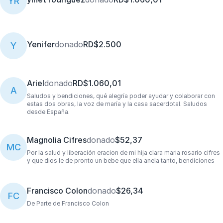
YR
Yenifer
donado
RD$2.500
Y
Ariel
donado
RD$1.060,01
A
Saludos y bendiciones, qué alegría poder ayudar y colaborar con
estas dos obras, la voz de maría y la casa sacerdotal. Saludos
desde España.
Magnolia Cifres
donado
$52,37
MC
Por la salud y liberación eracion de mi hija clara maria rosario cifres
y que dios le de pronto un bebe que ella anela tanto, bendiciones
Francisco Colon
donado
$26,34
FC
De Parte de Francisco Colon