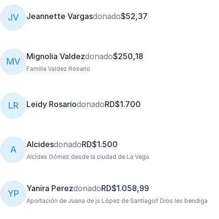
Jeannette Vargas
donado
$52,37
JV
Mignolia Valdez
donado
$250,18
MV
Familia Valdez Rosario
Leidy Rosario
donado
RD$1.700
LR
Alcides
donado
RD$1.500
A
Alcides Gómez desde la ciudad de La Vega
Yanira Perez
donado
RD$1.058,99
YP
Aportación de Juana de js López de Santiago!! Dios les bendiga