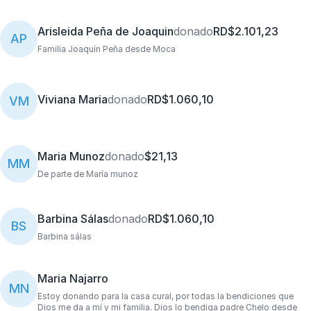
Arisleida Peña de Joaquin
donado
RD$2.101,23
AP
Familia Joaquín Peña desde Moca
Viviana Maria
donado
RD$1.060,10
VM
Maria Munoz
donado
$21,13
MM
De parte de María munoz
Barbina Sálas
donado
RD$1.060,10
BS
Barbina sálas
Maria Najarro
MN
Estoy donando para la casa cural, por todas la bendiciones que
Dios me da a mí y mi familia. Dios lo bendiga padre Chelo desde