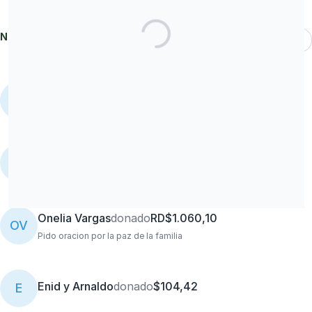
Nuestros contribuyentes
Más recientes
Ramona
donado
$104,42
R
Delia Jimenez
donado
$21,13
DJ
Onelia Vargas
donado
RD$1.060,10
OV
Pido oracion por la paz de la familia
Enid y Arnaldo
donado
$104,42
E