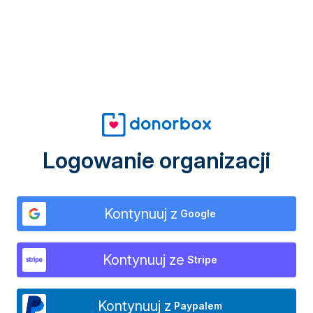
Logowanie organizacji
Kontynuuj z
Google
Kontynuuj ze
Stripe
Kontynuuj z
Paypalem