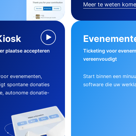
Meer te weten kom
Kiosk
Evenement
ter plaatse accepteren
Ticketing voor evenem
vereenvoudigt
 voor evenementen,
Start binnen een minu
gt spontane donaties
software die uw werklas
ke, autonome donatie-