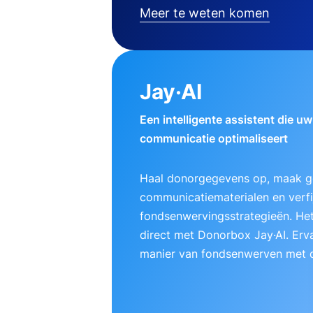
Meer te weten komen
Jay·AI
Een intelligente assistent die u
communicatie optimaliseert
Haal donorgegevens op, maak g
communicatiematerialen en verfij
fondsenwervingsstrategieën. Het
direct met Donorbox Jay·AI. Erv
manier van fondsenwerven met d