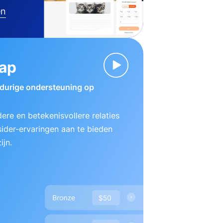
en
ap
gdurige ondersteuning op
ere en betekenisvollere relaties
ider-ervaringen aan te bieden
ijn.