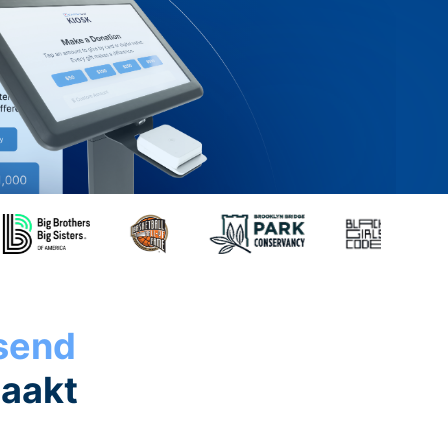
ssend
maakt