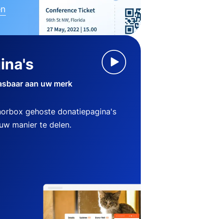
en
ina's
asbaar aan uw merk
norbox gehoste donatiepagina's
w manier te delen.