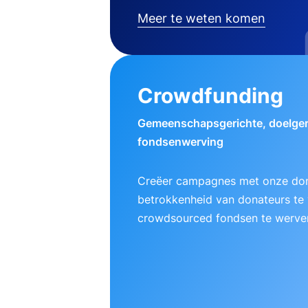
Meer te weten komen
Crowdfunding
Gemeenschapsgerichte, doelger
fondsenwerving
Creëer campagnes met onze do
betrokkenheid van donateurs te
crowdsourced fondsen te werve