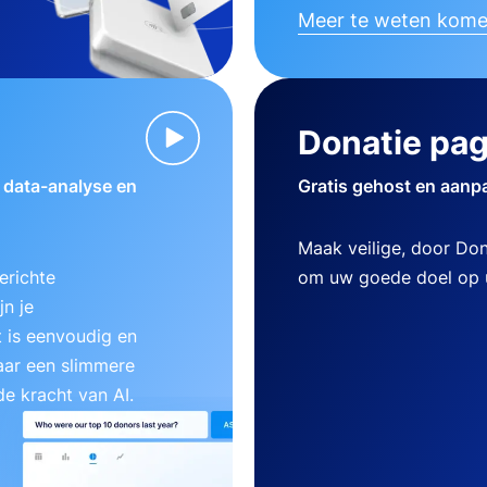
Meer te weten kom
Donatie pag
w data-analyse en
Gratis gehost en aanp
Maak veilige, door Do
erichte
om uw goede doel op u
n je
 is eenvoudig en
aar een slimmere
e kracht van AI.