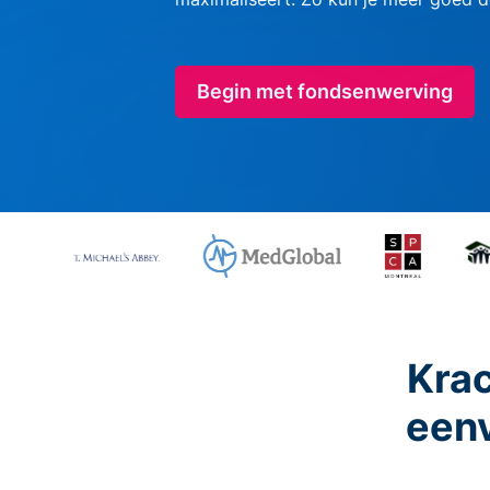
Begin met fondsenwerving
Krac
eenv