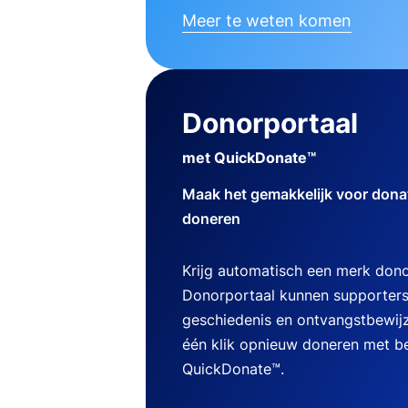
Meer te weten komen
Donorportaal
met QuickDonate™
Maak het gemakkelijk voor dona
doneren
Krijg automatisch een merk dono
Donorportaal kunnen supporters
geschiedenis en ontvangstbewij
één klik opnieuw doneren met b
QuickDonate™.