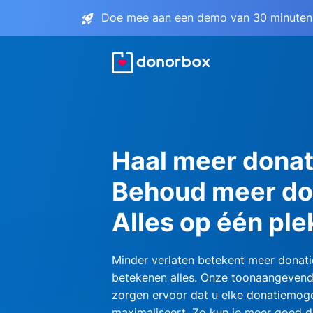
Doe mee aan een demo van 30 minuten 
Haal meer donat
Behoud meer do
Alles op één ple
Minder verlaten betekent meer donati
betekenen alles. Onze toonaangevend
zorgen ervoor dat u elke donatiemoge
maximaliseert. Zo kun je meer goed d