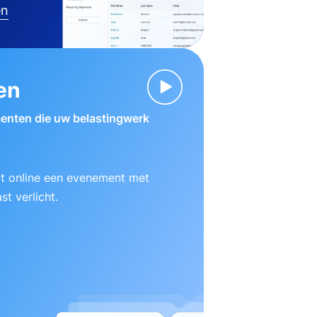
en
en
enten die uw belastingwerk
ut online een evenement met
t verlicht.