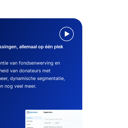
singen, allemaal op één plek
ëntie van fondsenwerving en
heid van donateurs met
heer, dynamische segmentatie,
en nog veel meer.