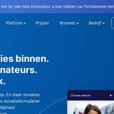
om te zien hoe Donorbox u kan helpen uw fondsenwervend
Platform
Prijzen
Bronnen
Bedrijf
ies binnen.
nateurs.
k.
es. En meer donaties
e donatieformulieren
lijkheid
oen.