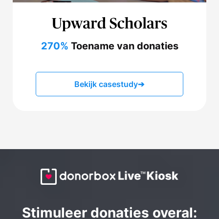
270%
Toename van donaties
Bekijk casestudy
➔
Stimuleer donaties overal: