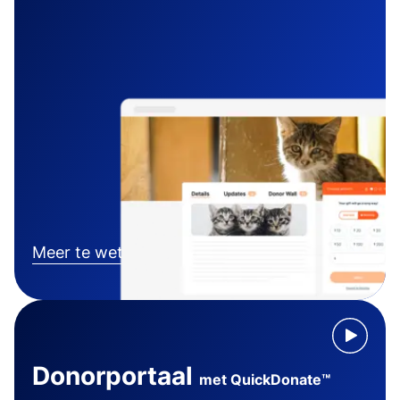
Meer te weten komen
Donorportaal
met QuickDonate™