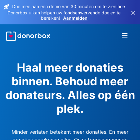
Doe mee aan een demo van 30 minuten om te zien hoe
×
Donorbox u kan helpen uw fondsenwervende doelen te
bereiken!
Aanmelden
Haal meer donaties
binnen. Behoud meer
donateurs. Alles op één
plek.
Minder verlaten betekent meer donaties. En meer
donaties betekenen alles. Onze toonaangevende