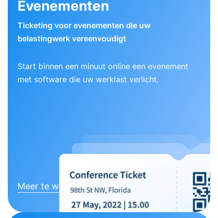
Evenementen
Ticketing voor evenementen die uw
belastingwerk vereenvoudigt
Start binnen een minuut online een evenement
met software die uw werklast verlicht.
Meer te weten komen