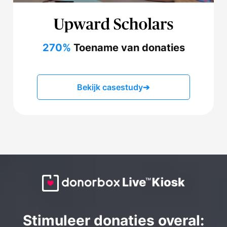
270%
Toename van donaties
Bekijk casestudy
➔
Stimuleer donaties overal: