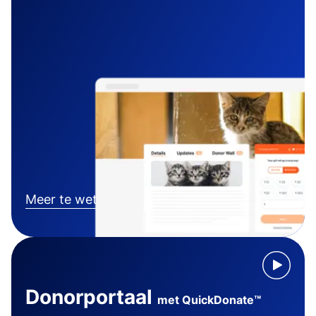
Meer te weten komen
Donorportaal
met QuickDonate™