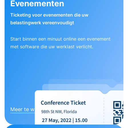
Evenementen
Ticketing voor evenementen die uw
belastingwerk vereenvoudigt
Start binnen een minuut online een evenement
met software die uw werklast verlicht.
Meer te weten komen