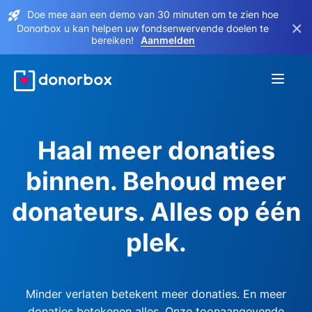
Doe mee aan een demo van 30 minuten om te zien hoe
×
Donorbox u kan helpen uw fondsenwervende doelen te
bereiken!
Aanmelden
Haal meer donaties
binnen. Behoud meer
donateurs. Alles op één
plek.
Minder verlaten betekent meer donaties. En meer
donaties betekenen alles. Onze toonaangevende