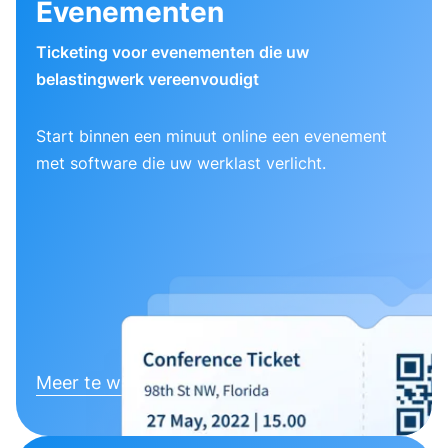
Evenementen
Ticketing voor evenementen die uw
belastingwerk vereenvoudigt
Start binnen een minuut online een evenement
met software die uw werklast verlicht.
Meer te weten komen