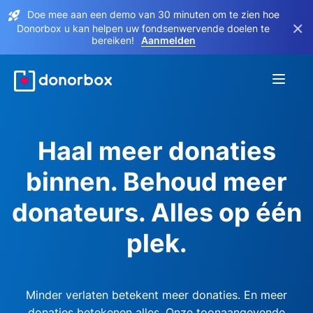
Doe mee aan een demo van 30 minuten om te zien hoe
×
Donorbox u kan helpen uw fondsenwervende doelen te
bereiken!
Aanmelden
Haal meer donaties
binnen. Behoud meer
donateurs. Alles op één
plek.
Minder verlaten betekent meer donaties. En meer
donaties betekenen alles. Onze toonaangevende