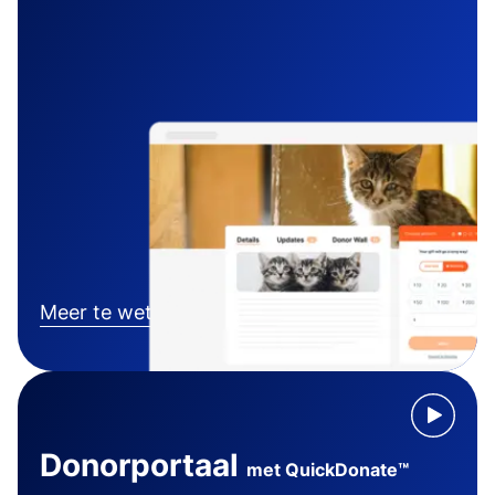
Meer te weten komen
Donorportaal
met QuickDonate™