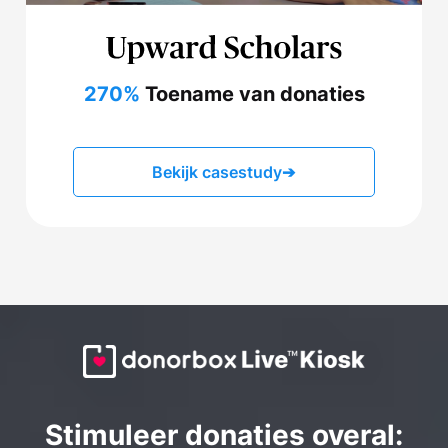
270%
Toename van donaties
Bekijk casestudy
➔
Stimuleer donaties overal: