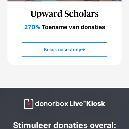
270%
Toename van donaties
Bekijk casestudy
➔
Stimuleer donaties overal: