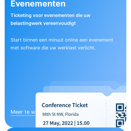
Evenementen
Ticketing voor evenementen die uw
belastingwerk vereenvoudigt
Start binnen een minuut online een evenement
met software die uw werklast verlicht.
Meer te weten komen