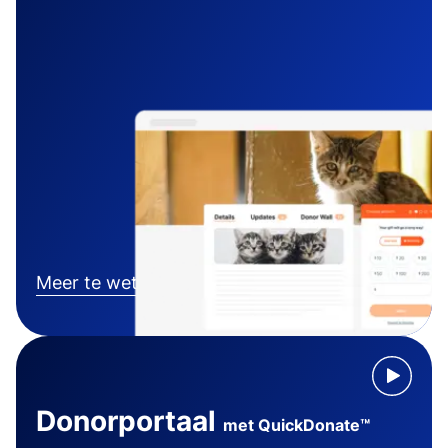
Meer te weten komen
Donorportaal
met QuickDonate™