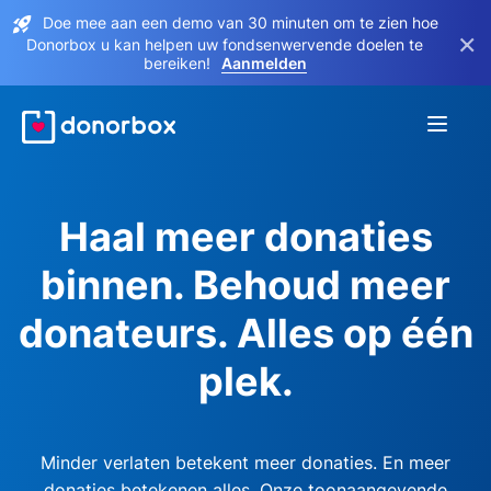
Doe mee aan een demo van 30 minuten om te zien hoe
×
Donorbox u kan helpen uw fondsenwervende doelen te
bereiken!
Aanmelden
Haal meer donaties
binnen. Behoud meer
donateurs. Alles op één
plek.
Minder verlaten betekent meer donaties. En meer
donaties betekenen alles. Onze toonaangevende