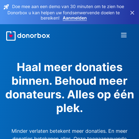
Doe mee aan een demo van 30 minuten om te zien hoe
×
Donorbox u kan helpen uw fondsenwervende doelen te
bereiken!
Aanmelden
Haal meer donaties
binnen. Behoud meer
donateurs. Alles op één
plek.
Minder verlaten betekent meer donaties. En meer
donaties betekenen alles. Onze toonaangevende