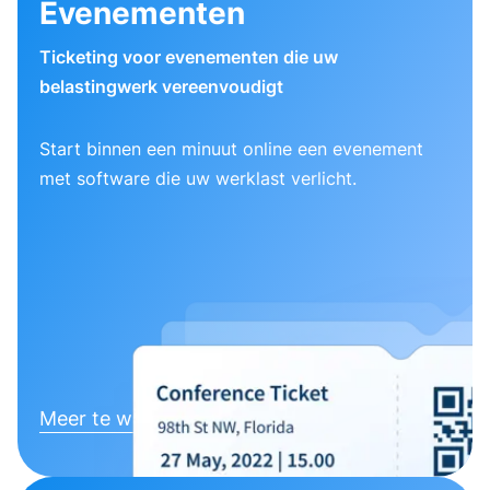
Evenementen
Ticketing voor evenementen die uw
belastingwerk vereenvoudigt
Start binnen een minuut online een evenement
met software die uw werklast verlicht.
Meer te weten komen