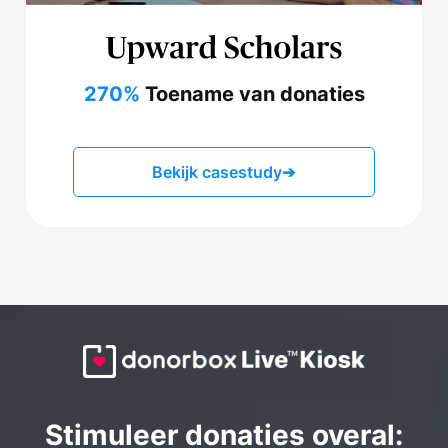
270%
Toename van donaties
Bekijk casestudy
➔
Stimuleer donaties overal: