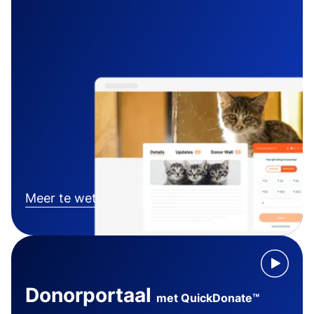
Meer te weten komen
Donorportaal
met QuickDonate™