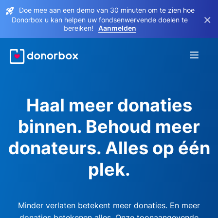
Doe mee aan een demo van 30 minuten om te zien hoe
×
Donorbox u kan helpen uw fondsenwervende doelen te
bereiken!
Aanmelden
Haal meer donaties
binnen. Behoud meer
donateurs. Alles op één
plek.
Minder verlaten betekent meer donaties. En meer
donaties betekenen alles. Onze toonaangevende