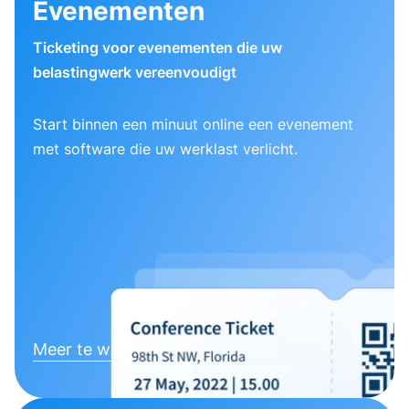
Evenementen
Ticketing voor evenementen die uw
belastingwerk vereenvoudigt
Start binnen een minuut online een evenement
met software die uw werklast verlicht.
Meer te weten komen