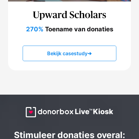
270%
Toename van donaties
Bekijk casestudy
➔
Stimuleer donaties overal: