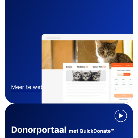
Meer te weten komen
Donorportaal
met QuickDonate™