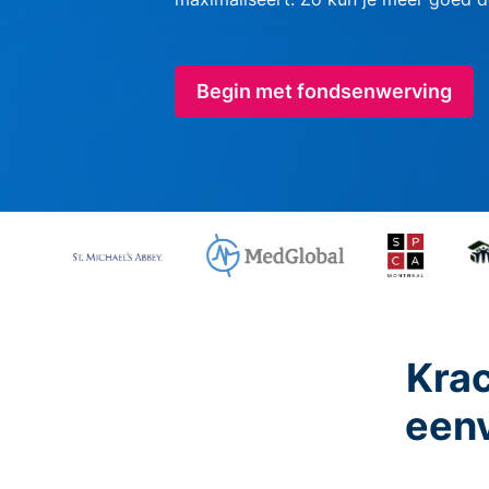
Begin met fondsenwerving
Krac
eenv