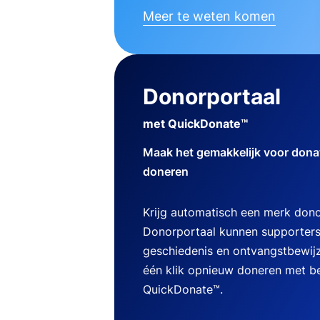
Meer te weten komen
Donorportaal
met QuickDonate™
Maak het gemakkelijk voor dona
doneren
Krijg automatisch een merk dono
Donorportaal kunnen supporters
geschiedenis en ontvangstbewij
één klik opnieuw doneren met b
QuickDonate™.