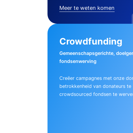
Meer te weten komen
Crowdfunding
Gemeenschapsgerichte, doelger
fondsenwerving
Creëer campagnes met onze do
betrokkenheid van donateurs te
crowdsourced fondsen te werve