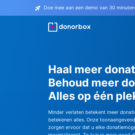
Doe mee aan een demo van 30 minuten 
Haal meer donat
Behoud meer do
Alles op één ple
Minder verlaten betekent meer donati
betekenen alles. Onze toonaangevend
zorgen ervoor dat u elke donatiemoge
maximaliseert. Zo kun je meer goed d