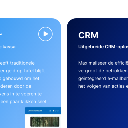
r
CRM
e kassa
Uitgebreide CRM-oplos
eft traditionele
Maximaliseer de effici
r geld op tafel blijft
vergroot de betrokken
 is gebouwd om het
geïntegreerd e-mailbe
nderen door de
het volgen van acties 
ens in te voeren te
 een paar klikken snel