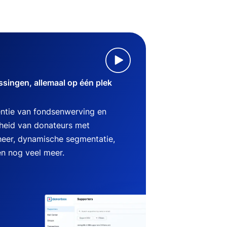
singen, allemaal op één plek
ëntie van fondsenwerving en
heid van donateurs met
heer, dynamische segmentatie,
en nog veel meer.