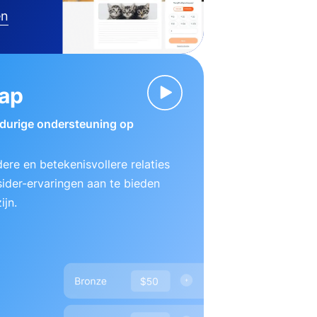
en
ap
gdurige ondersteuning op
ere en betekenisvollere relaties
ider-ervaringen aan te bieden
ijn.