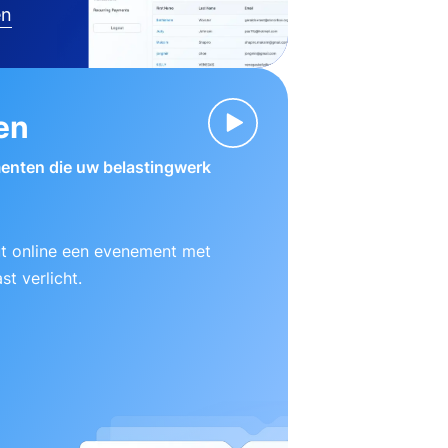
en
en
enten die uw belastingwerk
ut online een evenement met
t verlicht.