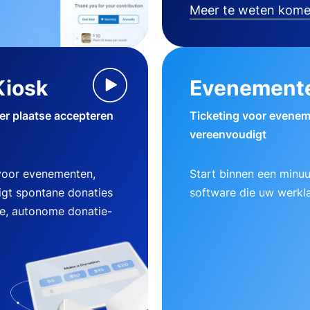
Meer te weten kom
Kiosk
Evenement
ter plaatse accepteren
Ticketing voor evenem
vereenvoudigt
 voor evenementen,
Start binnen een minu
gt spontane donaties
software die uw werklas
ke, autonome donatie-