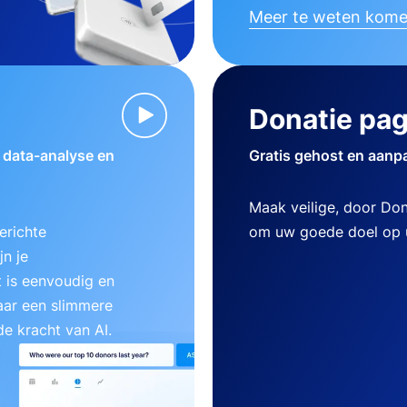
Meer te weten kom
Donatie pag
w data-analyse en
Gratis gehost en aanp
Maak veilige, door Do
erichte
om uw goede doel op u
n je
 is eenvoudig en
aar een slimmere
e kracht van AI.