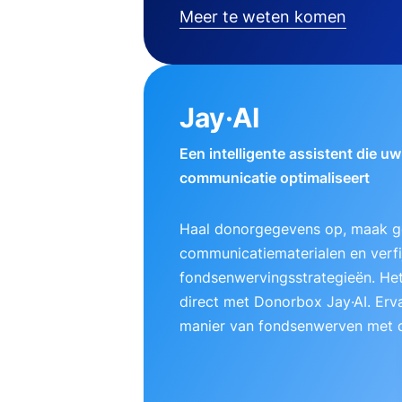
Meer te weten komen
Jay·AI
Een intelligente assistent die u
communicatie optimaliseert
Haal donorgegevens op, maak g
communicatiematerialen en verfij
fondsenwervingsstrategieën. Het
direct met Donorbox Jay·AI. Erv
manier van fondsenwerven met d