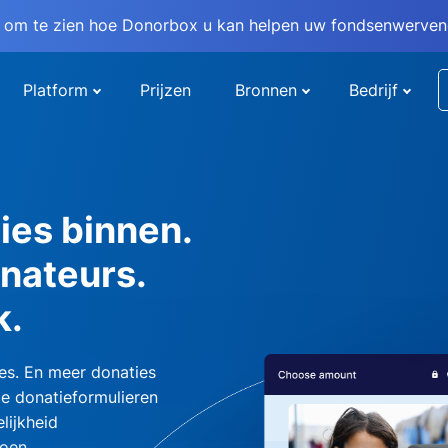
om te zien hoe Donorbox u kan helpen uw fondsenwervend
Platform
Prijzen
Bronnen
Bedrijf
ies binnen.
nateurs.
k.
es. En meer donaties
e donatieformulieren
lijkheid
oen.