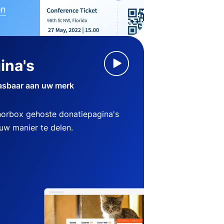
en
ina's
asbaar aan uw merk
norbox gehoste donatiepagina's
w manier te delen.