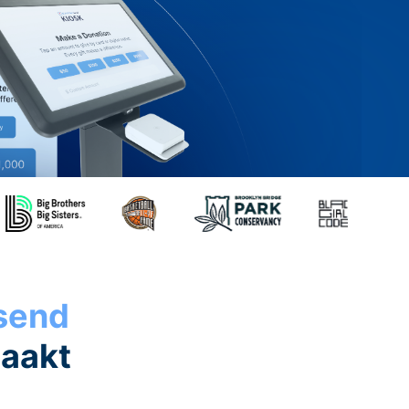
ssend
maakt