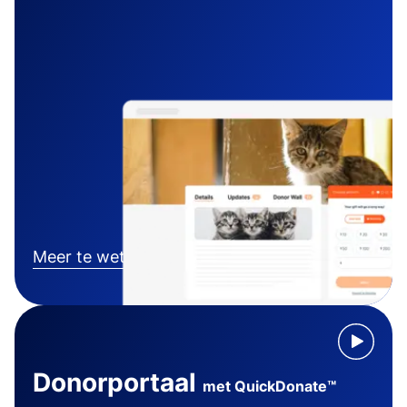
Meer te weten komen
Donorportaal
met QuickDonate™