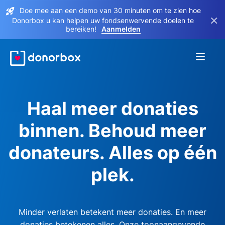
Doe mee aan een demo van 30 minuten om te zien hoe
×
Donorbox u kan helpen uw fondsenwervende doelen te
bereiken!
Aanmelden
Haal meer donaties
binnen. Behoud meer
donateurs. Alles op één
plek.
Minder verlaten betekent meer donaties. En meer
donaties betekenen alles. Onze toonaangevende