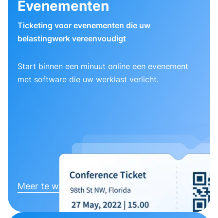
Evenementen
Ticketing voor evenementen die uw
belastingwerk vereenvoudigt
Start binnen een minuut online een evenement
met software die uw werklast verlicht.
Meer te weten komen