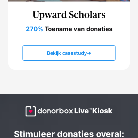
270%
Toename van donaties
Bekijk casestudy
➔
Stimuleer donaties overal: