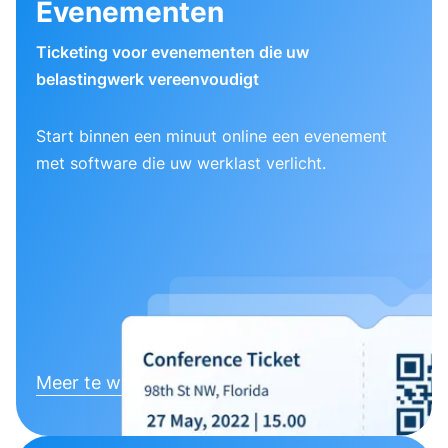
Evenementen
Ticketing voor evenementen die uw
belastingwerk vereenvoudigt
Start binnen een minuut online een evenement
met software die uw werklast verlicht.
Meer te weten komen