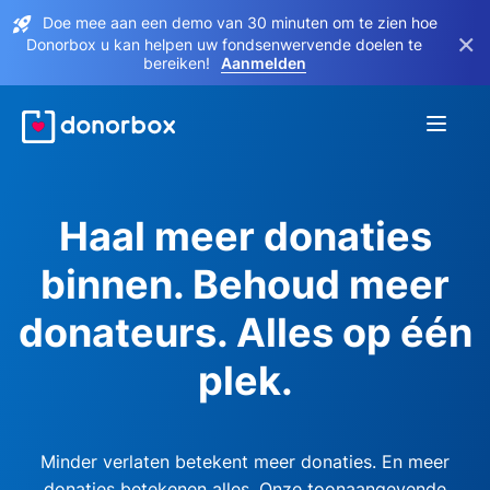
Doe mee aan een demo van 30 minuten om te zien hoe
×
Donorbox u kan helpen uw fondsenwervende doelen te
bereiken!
Aanmelden
Haal meer donaties
binnen. Behoud meer
donateurs. Alles op één
plek.
Minder verlaten betekent meer donaties. En meer
donaties betekenen alles. Onze toonaangevende