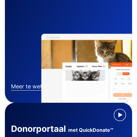
Meer te weten komen
Donorportaal
met QuickDonate™