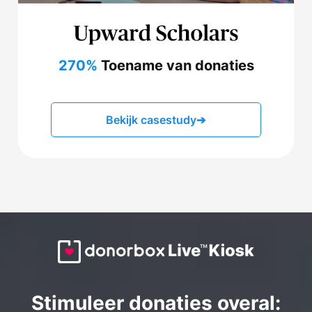
270%
Toename van donaties
Bekijk casestudy
➔
Stimuleer donaties overal: