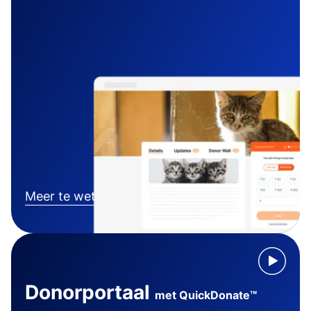
Meer te weten komen
Donorportaal
met QuickDonate™