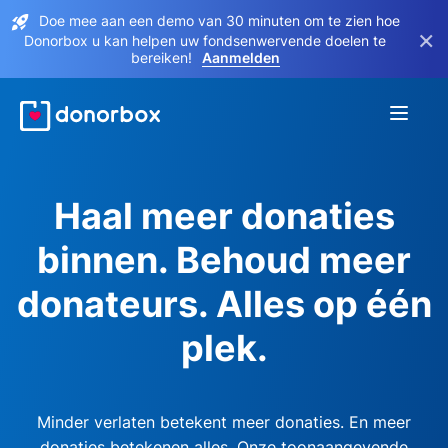
Doe mee aan een demo van 30 minuten om te zien hoe
×
Donorbox u kan helpen uw fondsenwervende doelen te
bereiken!
Aanmelden
Haal meer donaties
binnen. Behoud meer
donateurs. Alles op één
plek.
Minder verlaten betekent meer donaties. En meer
donaties betekenen alles. Onze toonaangevende