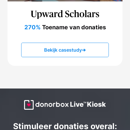
270%
Toename van donaties
Bekijk casestudy
➔
Stimuleer donaties overal: