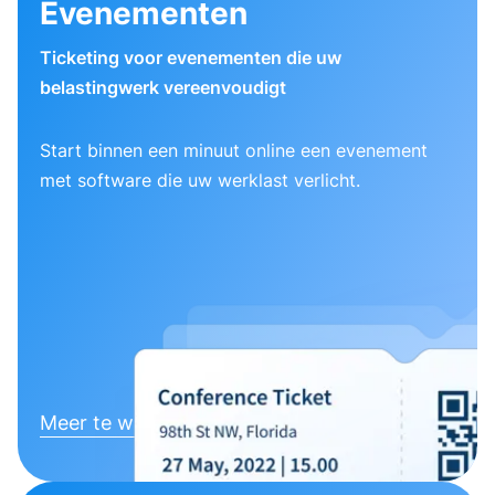
Evenementen
Ticketing voor evenementen die uw
belastingwerk vereenvoudigt
Start binnen een minuut online een evenement
met software die uw werklast verlicht.
Meer te weten komen