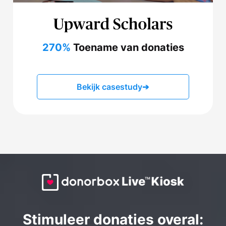
270%
Toename van donaties
Bekijk casestudy
➔
Stimuleer donaties overal: