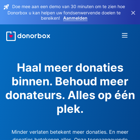
Doe mee aan een demo van 30 minuten om te zien hoe
×
Donorbox u kan helpen uw fondsenwervende doelen te
bereiken!
Aanmelden
Haal meer donaties
binnen. Behoud meer
donateurs. Alles op één
plek.
Minder verlaten betekent meer donaties. En meer
donaties betekenen alles. Onze toonaangevende