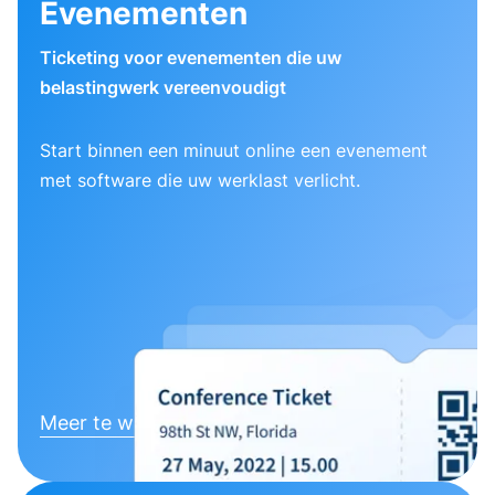
Evenementen
Ticketing voor evenementen die uw
belastingwerk vereenvoudigt
Start binnen een minuut online een evenement
met software die uw werklast verlicht.
Meer te weten komen