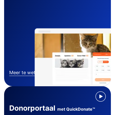
Meer te weten komen
Donorportaal
met QuickDonate™