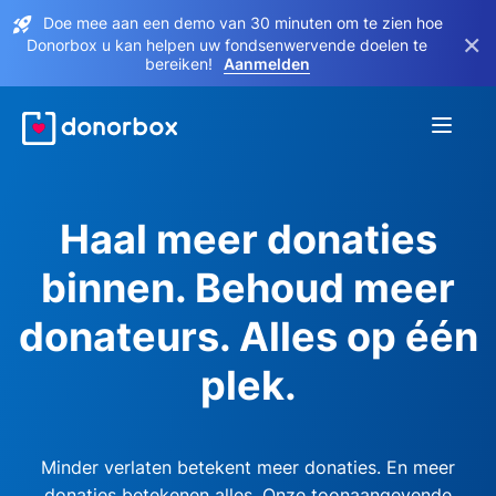
Doe mee aan een demo van 30 minuten om te zien hoe
×
Donorbox u kan helpen uw fondsenwervende doelen te
bereiken!
Aanmelden
Haal meer donaties
binnen. Behoud meer
donateurs. Alles op één
plek.
Minder verlaten betekent meer donaties. En meer
donaties betekenen alles. Onze toonaangevende