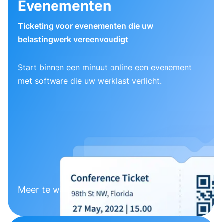
Evenementen
Ticketing voor evenementen die uw
belastingwerk vereenvoudigt
Start binnen een minuut online een evenement
met software die uw werklast verlicht.
Meer te weten komen