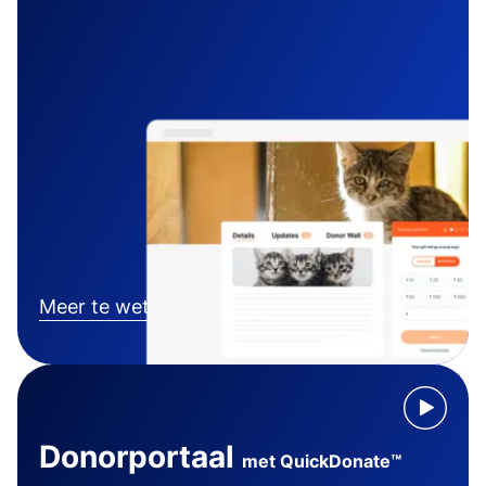
Meer te weten komen
Donorportaal
met QuickDonate™