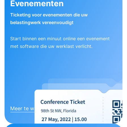
Evenementen
Ticketing voor evenementen die uw
belastingwerk vereenvoudigt
Start binnen een minuut online een evenement
met software die uw werklast verlicht.
Meer te weten komen