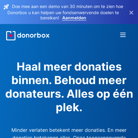
Doe mee aan een demo van 30 minuten om te zien hoe
×
Donorbox u kan helpen uw fondsenwervende doelen te
bereiken!
Aanmelden
Haal meer donaties
binnen. Behoud meer
donateurs. Alles op één
plek.
Minder verlaten betekent meer donaties. En meer
donaties betekenen alles. Onze toonaangevende