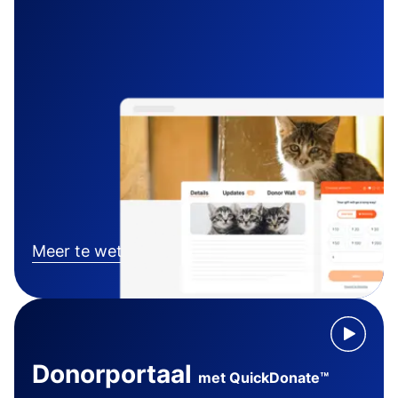
Meer te weten komen
Donorportaal
met QuickDonate™