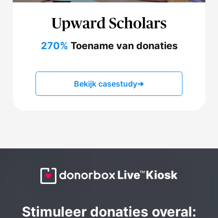
270%
Toename van donaties
Bekijk casestudy
➔
Stimuleer donaties overal: